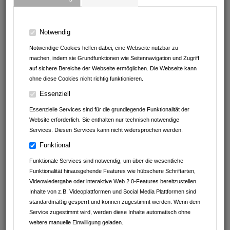
74336
Brackenheim
Baden-Württemberg
Deutschland
Notwendig
07135 / 9600 83
Notwendige Cookies helfen dabei, eine Webseite nutzbar zu
info@eckert-fliesen.de
machen, indem sie Grundfunktionen wie Seitennavigation und Zugriff
auf sichere Bereiche der Webseite ermöglichen. Die Webseite kann
ohne diese Cookies nicht richtig funktionieren.
Essenziell
Ansprechpartner
Essenzielle Services sind für die grundlegende Funktionalität der
Carmen Fischer
Website erforderlich. Sie enthalten nur technisch notwendige
Services. Diesen Services kann nicht widersprochen werden.
Funktional
Funktionale Services sind notwendig, um über die wesentliche
Funktionalität hinausgehende Features wie hübschere Schriftarten,
Videowiedergabe oder interaktive Web 2.0-Features bereitzustellen.
Inhalte von z.B. Videoplattformen und Social Media Plattformen sind
standardmäßig gesperrt und können zugestimmt werden. Wenn dem
Service zugestimmt wird, werden diese Inhalte automatisch ohne
weitere manuelle Einwilligung geladen.