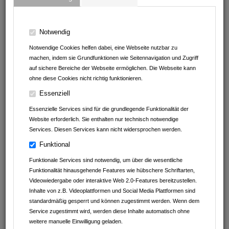
Notwendig
Notwendige Cookies helfen dabei, eine Webseite nutzbar zu
machen, indem sie Grundfunktionen wie Seitennavigation und Zugriff
Profi Barf Shop
auf sichere Bereiche der Webseite ermöglichen. Die Webseite kann
Büchenstrasse 14
ohne diese Cookies nicht richtig funktionieren.
75031
Eppingen-Rohrbach
Essenziell
Baden-Württemberg
Deutschland
Essenzielle Services sind für die grundlegende Funktionalität der
Website erforderlich. Sie enthalten nur technisch notwendige
07262 / 207 84 45
Services. Diesen Services kann nicht widersprochen werden.
0174 317 47 98
Funktional
info@profi-barf-shop.de
profi-barf-shop.de
Funktionale Services sind notwendig, um über die wesentliche
Funktionalität hinausgehende Features wie hübschere Schriftarten,
Videowiedergabe oder interaktive Web 2.0-Features bereitzustellen.
Inhalte von z.B. Videoplattformen und Social Media Plattformen sind
standardmäßig gesperrt und können zugestimmt werden. Wenn dem
Ansprechpartner
Service zugestimmt wird, werden diese Inhalte automatisch ohne
weitere manuelle Einwilligung geladen.
Hans-Dieter Wirth