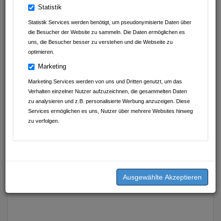
(Inhaber)
Statistik
0176 767 910 54
Statistik Services werden benötigt, um pseudonymisierte Daten über
info@profi-barf-shop.de
die Besucher der Website zu sammeln. Die Daten ermöglichen es
uns, die Besucher besser zu verstehen und die Webseite zu
optimieren.
Marketing
Marketing Services werden von uns und Dritten genutzt, um das
Verhalten einzelner Nutzer aufzuzeichnen, die gesammelten Daten
zu analysieren und z.B. personalisierte Werbung anzuzeigen. Diese
Services ermöglichen es uns, Nutzer über mehrere Websites hinweg
zu verfolgen.