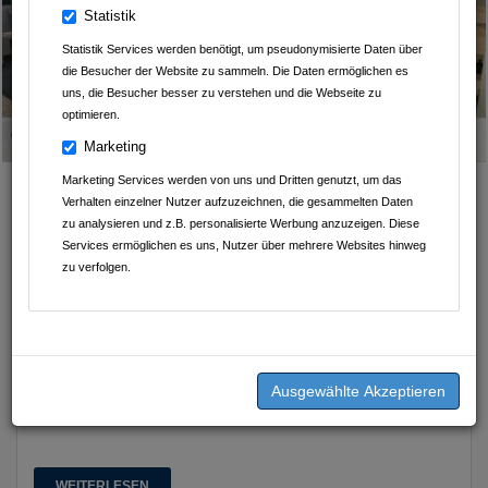
Statistik
Statistik Services werden benötigt, um pseudonymisierte Daten über
die Besucher der Website zu sammeln. Die Daten ermöglichen es
uns, die Besucher besser zu verstehen und die Webseite zu
optimieren.
Geschrieben am
17.07.2025
von
Fahrschule Florian Leichtle
Marketing
Marketing Services werden von uns und Dritten genutzt, um das
neue Schulungsräume in
Verhalten einzelner Nutzer aufzuzeichnen, die gesammelten Daten
Massenbachhausen
zu analysieren und z.B. personalisierte Werbung anzuzeigen. Diese
FAHRSCHULE
Services ermöglichen es uns, Nutzer über mehrere Websites hinweg
zu verfolgen.
FLORIAN LEICHTLE
MASSENBACHHAUSEN
HEILBRONNER STR.
41
WEITERLESEN