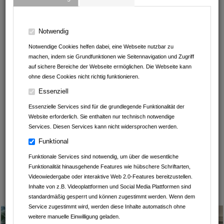
GESCHRIEBEN VON
Notwendig
Notwendige Cookies helfen dabei, eine Webseite nutzbar zu
Fahrschule Florian Leichtle
machen, indem sie Grundfunktionen wie Seitennavigation und Zugriff
auf sichere Bereiche der Webseite ermöglichen. Die Webseite kann
Andrea Erath - Seven Sundays Schlafsysteme
ohne diese Cookies nicht richtig funktionieren.
La Kiosk
Essenziell
Essenzielle Services sind für die grundlegende Funktionalität der
Outdoor Outlet
Website erforderlich. Sie enthalten nur technisch notwendige
Services. Diesen Services kann nicht widersprochen werden.
Heart Balls Tattoo
Funktional
Praxis der energetischen Heilung
Funktionale Services sind notwendig, um über die wesentliche
Funktionalität hinausgehende Features wie hübschere Schriftarten,
Kartoffelhof Schmälzle
Videowiedergabe oder interaktive Web 2.0-Features bereitzustellen.
Inhalte von z.B. Videoplattformen und Social Media Plattformen sind
Leintalzoo Schwaigern
standardmäßig gesperrt und können zugestimmt werden. Wenn dem
Service zugestimmt wird, werden diese Inhalte automatisch ohne
weitere manuelle Einwilligung geladen.