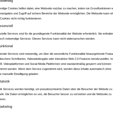
otwendig
ndige Cookies helfen dabei, eine Webseite nutzbar zu machen, indem sie Grundfunktionen w
nnavigation und Zugriff auf sichere Bereiche der Webseite ermöglichen. Die Webseite kann o
Cookies nicht richtig funktionieren.
DTPORTAL LEINGA
ssenziell
ielle Services sind für die grundlegende Funktionalität der Website erforderlich. Sie enthalte
isch notwendige Services. Diesen Services kann nicht widersprochen werden.
unktional
ionale Services sind notwendig, um über die wesentliche Funktionalität hinausgehende Featu
übschere Schriftarten, Videowiedergabe oder interaktive Web 2.0-Features bereitzustellen. In
.B. Videoplattformen und Social Media Plattformen sind standardmäßig gesperrt und können
VON AVDYLI IMMOBILIEN AUS 
timmt werden. Wenn dem Service zugestimmt wird, werden diese Inhalte automatisch ohne
Hier können Sie sparen!
e manuelle Einwilligung geladen.
tatistik
stik Services werden benötigt, um pseudonymisierte Daten über die Besucher der Website zu
Geschrieben am
24.03.2025
von
Avdyli Immobilien
ln. Die Daten ermöglichen es uns, die Besucher besser zu verstehen und die Webseite zu
eren.
gebote von
arketing
VDYLI IMMOBILIEN