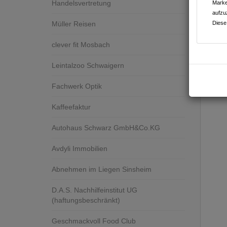
Handelsvertretung
Marke
aufzu
Müller Reisen
Diese
clever fit Mosbach
Leintalzoo Schwaigern
Fachwerk Optik
Kaffeefaktur
Autohaus Schwarz GmbH&Co.KG
Avdyli Immobilien
Abnehmen im Liegen Sinsheim
D.A.S. Nachhilfeinstitut UG
(haftungsbeschränkt)
Geschmackvoll Food Club