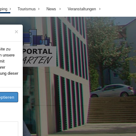
ping
Tourismus
News
Veranstaltungen
×
ite zu
n unsere
mit
rer
ung dieser