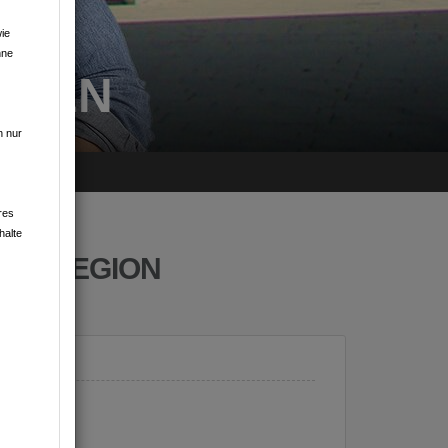
ie
hne
RTEN
n nur
res
halte
DER REGION