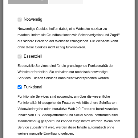
HANDELSVERTRETUNG AUS
DER REGION
Notwendig
Hier können Sie sparen!
Notwendige Cookies helfen dabei, eine Webseite nutzbar zu
machen, indem sie Grundfunktionen wie Seitennavigation und Zugriff
ANGEBOTE VON
auf sichere Bereiche der Webseite ermöglichen. Die Webseite kann
ohne diese Cookies nicht richtig funktionieren.
Imbiss am Baumarkt
Essenziell
Andrea Erath - Bosch Cookit Handelsvertretung
Essenzielle Services sind für die grundlegende Funktionalität der
Website erforderlich. Sie enthalten nur technisch notwendige
Müller Reisen
Services. Diesen Services kann nicht widersprochen werden.
Funktional
clever fit Mosbach
Funktionale Services sind notwendig, um über die wesentliche
Leintalzoo Schwaigern
Funktionalität hinausgehende Features wie hübschere Schriftarten,
Videowiedergabe oder interaktive Web 2.0-Features bereitzustellen.
Fachwerk Optik
Inhalte von z.B. Videoplattformen und Social Media Plattformen sind
standardmäßig gesperrt und können zugestimmt werden. Wenn dem
Kaffeefaktur
Service zugestimmt wird, werden diese Inhalte automatisch ohne
weitere manuelle Einwilligung geladen.